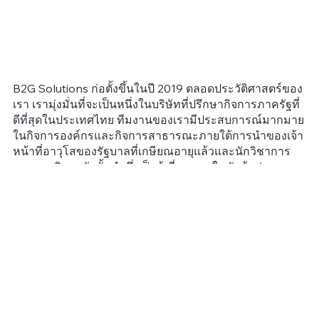
B2G Solutions ก่อตั้งขึ้นในปี 2019 ตลอดประวัติศาสตร์ของ
เรา เรามุ่งมั่นที่จะเป็นหนึ่งในบริษัทที่ปรึกษากิจการภาครัฐที่
ดีที่สุดในประเทศไทย ทีมงานของเรามีประสบการณ์มากมาย
ในกิจการองค์กรและกิจการสาธารณะภายใต้การนำของเจ้า
หน้าที่อาวุโสของรัฐบาลที่เกษียณอายุแล้วและนักวิชาการ
จากมหาวิทยาลัยชั้นนำซึ่งเป็นผู้เชี่ยวชาญในหัวข้อต่างๆ
มากมาย บริษัทข้ามชาติชั้นนำทั้งในระดับโลกและระดับท้อง
ถิ่นหลายแห่งได้ใช้บริการของเราในการวางแผนกลยุทธ์และ
ดำเนินการเพื่อสร้างการเปลี่ยนแปลงที่แท้จริง
เราเชี่ยวชาญด้านภาษาอังกฤษ จีน ญี่ปุ่น ฮินดี และไทย B2G
Solutions มีฐานการดำเนินงานที่แข็งแกร่ง โดยมีผู้
เชี่ยวชาญอยู่ในเอเชียตะวันออกเฉียงใต้ จีน และอินเดีย เรา
เป็นพันธมิตรกับสมาคมธุรกิจชั้นนำ เช่น หอการค้าอเมริกัน
(AMCHAM) หอการค้าไทย และสมาคมวิจัยและผลิตยา