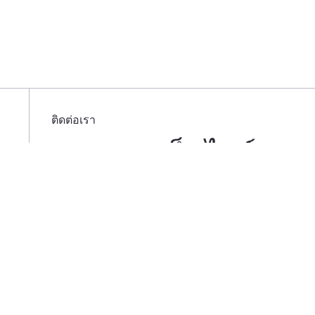
ติดต่อเรา
1 อาคารเอ็มไพร์
ทาวเวอร์ ชั้น 47
ยูนิต 4703 ถนน
สาธรใต้