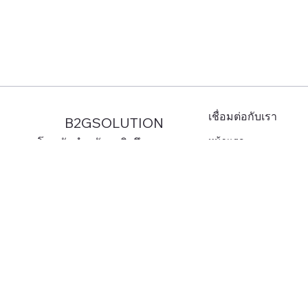
เชื่อมต่อกับเรา
B2GSOLUTION
หน้าแรก
โซลูชันสำหรับธุรกิจถึง
ภาครัฐ
บริการของเรา
ความเชี่ยวชาญของเรา
ข่าวสาร
เรื่องราวความสำเร็จ
ทีม
เกี่ยวกับเรา